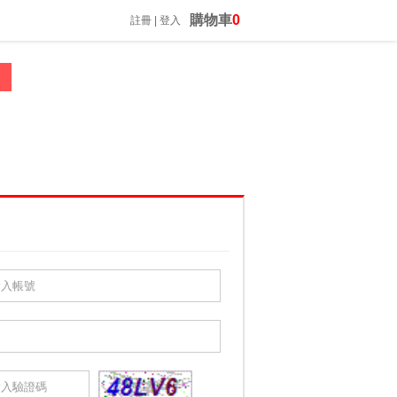
購物車
0
註冊
|
登入
來店自取請先詢問喔
振昌文具 02-23060812 *歡