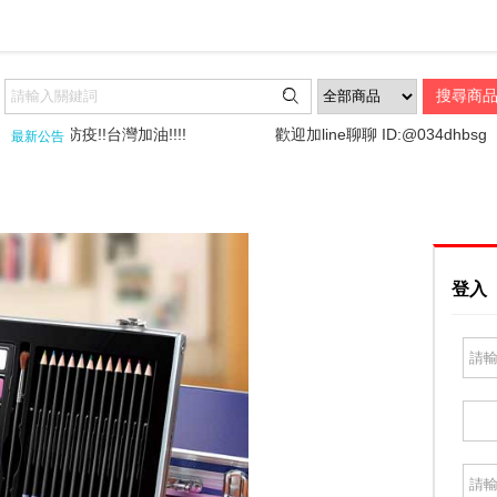

!全民防疫!!台灣加油!!!!
歡迎加line聊聊 ID:@034dhbsg
最新公告
登入