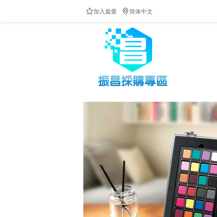


加入最愛
简体中文
防疫隔板供應中!!!歡迎來電洽詢!!