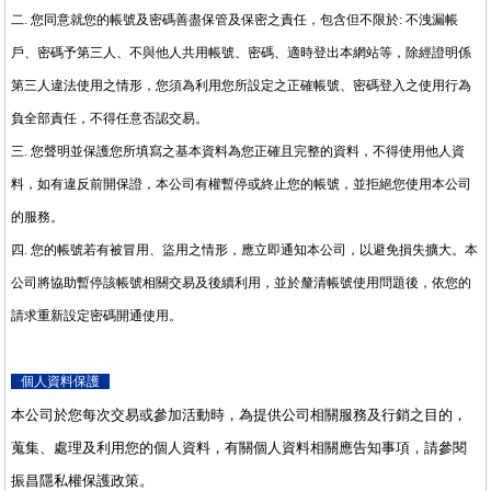
二
.
您同意就您的帳號及密碼善盡保管及保密之責任，包含但不限於
:
不洩漏帳
戶、密碼予第三人、不與他人共用帳號、密碼、適時登出本網站等，除經證明係
第三人違法使用之情形，您須為利用您所設定之正確帳號、密碼登入之使用行為
負全部責任，不得任意否認交易。
三
.
您聲明並保護您所填寫之基本資料為您正確且完整的資料，不得使用他人資
料，如有違反前開保證，本公司有權暫停或終止您的帳號，並拒絕您使用本公司
的服務。
四
.
您的帳號若有被冒用、盜用之情形，應立即通知本公司，以避免損失擴大。本
公司將協助暫停該帳號相關交易及後續利用，並於釐清帳號使用問題後，依您的
請求重新設定密碼開通使用。
個人資料保護
本公司於您每次交易或參加活動時，為提供公司相關服務及行銷之目的，
蒐集、處理及利用您的個人資料，有關個人資料相關應告知事項，請參閱
振昌隱私權保護政策。