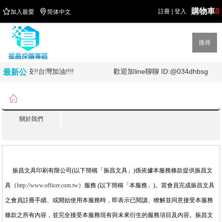
購物車
0


註冊
|
登入
加入最愛
简体中文
搜尋
全民防疫!!台灣加油!!!!
歡迎加line聊聊 ID:@034dhbsg
最新公
告

首頁
> 關於我們
關於我們
振昌文具印刷有限公司
(
以下簡稱「振昌文具」
)
係依據本服務條款提供振昌文
具（
http://www.officer.com.tw
）服務
(
以下簡稱「本服務」
)
。當會員完成振昌文具
之會員註冊手續、或開始使用本服務時，即表示已閱讀、瞭解並同意接受本服務
條款之所有內容，並完全接受本服務現有與未來衍生的服務項目及內容。振昌文