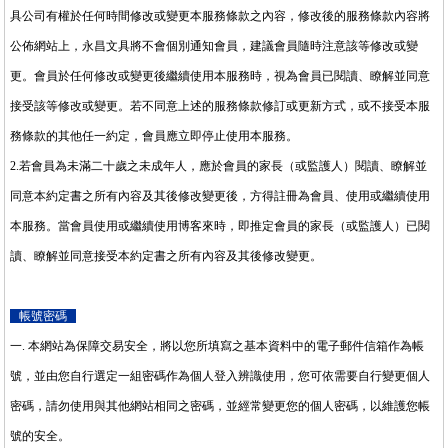
具公司有權於任何時間修改或變更本服務條款之內容，修改後的服務條款內容將
公佈網站上，永昌文具將不會個別通知會員，建議會員隨時注意該等修改或變
更。會員於任何修改或變更後繼續使用本服務時，視為會員已閱讀、瞭解並同意
接受該等修改或變更。若不同意上述的服務條款修訂或更新方式，或不接受本服
務條款的其他任一約定，會員應立即停止使用本服務。
2.
若會員為未滿二十歲之未成年人，應於會員的家長（或監護人）閱讀、瞭解並
同意本約定書之所有內容及其後修改變更後，方得註冊為會員、使用或繼續使用
本服務。當會員使用或繼續使用博客來時，即推定會員的家長（或監護人）已閱
讀、瞭解並同意接受本約定書之所有內容及其後修改變更。
帳號密碼
一
.
本網站為保障交易安全，將以您所填寫之基本資料中的電子郵件信箱作為帳
號，並由您自行選定一組密碼作為個人登入辨識使用，您可依需要自行變更個人
密碼，請勿使用與其他網站相同之密碼，並經常變更您的個人密碼，以維護您帳
號的安全。