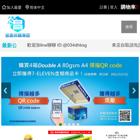
購物車
0


註冊
|
登入
加入最愛
简体中文
搜尋
歡迎加line聊聊 ID:@034dhbsg
來店自取請先詢
最新公
告