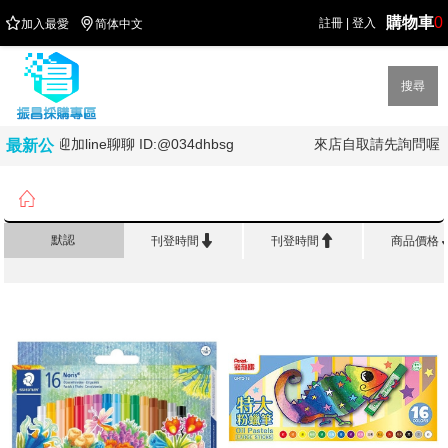
購物車
0


註冊
|
登入
加入最愛
简体中文
搜尋
歡迎加line聊聊 ID:@034dhbsg
來店自取請先詢問喔
最新公
告

首頁
>
美 術 繪 畫
>
粉蠟筆


默認
刊登時間
刊登時間
商品價格