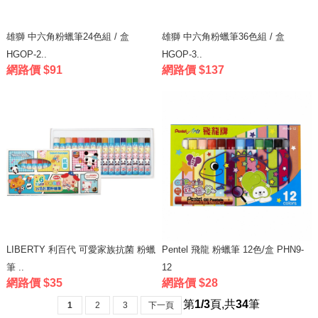
雄獅 中六角粉蠟筆24色組 / 盒
雄獅 中六角粉蠟筆36色組 / 盒
HGOP-2..
HGOP-3..
網路價 $91
網路價 $137
LIBERTY 利百代 可愛家族抗菌 粉蠟
Pentel 飛龍 粉蠟筆 12色/盒 PHN9-
筆 ..
12
網路價 $35
網路價 $28
第
1/3
頁
,
共
34
筆
1
2
3
下一頁