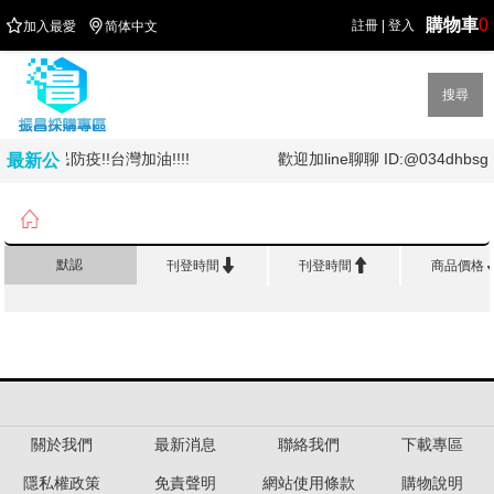
購物車
0


註冊
|
登入
加入最愛
简体中文
搜尋
!!!全民防疫!!台灣加油!!!!
歡迎加line聊聊 ID:@034dhbsg
最新公
告

首頁
>
辦 公 紙 類
>
記事本/行事曆


默認
刊登時間
刊登時間
商品價格
關於我們
最新消息
聯絡我們
下載專區
隱私權政策
免責聲明
網站使用條款
購物說明