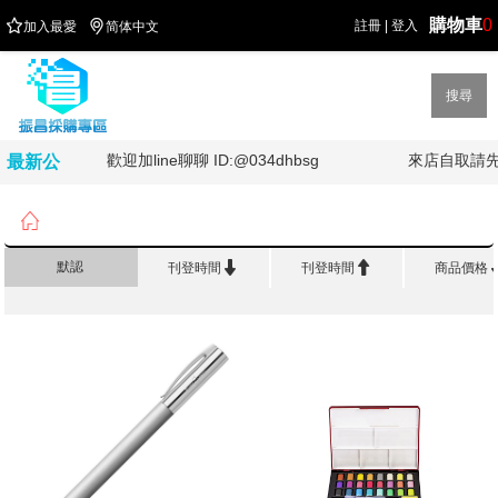
購物車
0


註冊
|
登入
加入最愛
简体中文
搜尋
歡迎加line聊聊 ID:@034dhbsg
來店自取請先詢
最新公
告

首頁
>
品 牌 館
>
輝柏 Faber - Castell


默認
刊登時間
刊登時間
商品價格