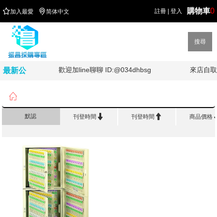
購物車
0


註冊
|
登入
加入最愛
简体中文
搜尋
!!!!
歡迎加line聊聊 ID:@034dhbsg
來店自取
最新公
告

首頁
>
辦 公 傢 俱
>
鑰匙架/ 鑰匙箱系列


默認
刊登時間
刊登時間
商品價格