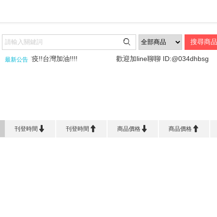

全民防疫!!台灣加油!!!!
歡迎加line聊聊 ID:@034dhbsg
最新公告
首頁
>
3 M 專 櫃
>
無痕系列




刊登時間
刊登時間
商品價格
商品價格