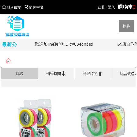
購物車
0


註冊
|
登入
加入最愛
简体中文
搜尋
!!!
歡迎加line聊聊 ID:@034dhbsg
來店自取請
最新公
告

首頁
>
修 正 黏 著
>
螢光膠帶


默認
刊登時間
刊登時間
商品價格