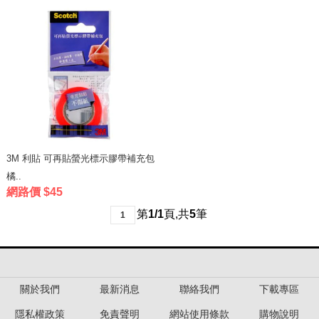
3M 利貼 可再貼螢光標示膠帶補充包
橘..
網路價 $45
第
1/1
頁
,
共
5
筆
1
關於我們
最新消息
聯絡我們
下載專區
隱私權政策
免責聲明
網站使用條款
購物說明