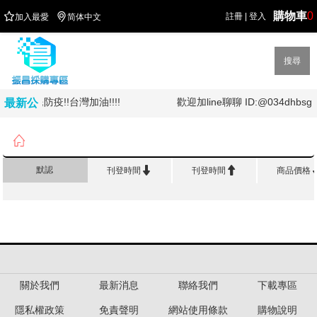
購物車
0


註冊
|
登入
加入最愛
简体中文
搜尋
!!全民防疫!!台灣加油!!!!
歡迎加line聊聊 ID:@034dhbsg
最新公
告

首頁
>
3 M 專 櫃
>
客製化產品


默認
刊登時間
刊登時間
商品價格
關於我們
最新消息
聯絡我們
下載專區
隱私權政策
免責聲明
網站使用條款
購物說明