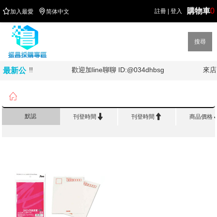
購物車
0


註冊
|
登入
加入最愛
简体中文
搜尋
灣加油!!!!
歡迎加line聊聊 ID:@034dhbsg
來店
最新公
告

首頁
>
生 活 百 貨
>
賀年卡/萬用卡/邀請卡


默認
刊登時間
刊登時間
商品價格