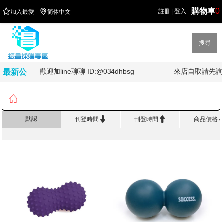
購物車
0


註冊
|
登入
加入最愛
简体中文
搜尋
歡迎加line聊聊 ID:@034dhbsg
來店自取請先詢問
最新公
告

首頁
>
品 牌 館
>
成功 SUCCESS


默認
刊登時間
刊登時間
商品價格