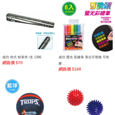
成功 夾式 粉筆夾 /支 1386
成功 螢光 彩繪筆 筆尖可替換 可乾
網路價 $70
擦 ..
網路價 $168