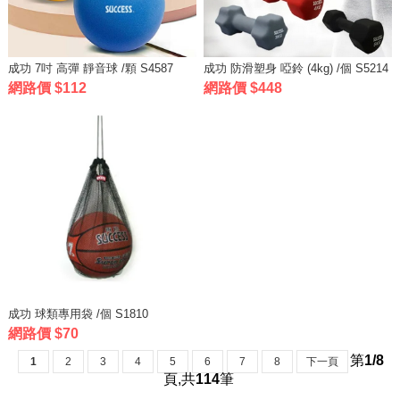
成功 7吋 高彈 靜音球 /顆 S4587
成功 防滑塑身 啞鈴 (4kg) /個 S5214
網路價 $112
網路價 $448
成功 球類專用袋 /個 S1810
網路價 $70
第
1/8
1
2
3
4
5
6
7
8
下一頁
頁
,
共
114
筆