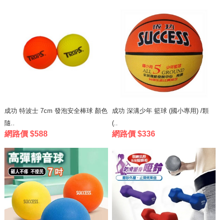
成功 特波士 7cm 發泡安全棒球 顏色
成功 深溝少年 籃球 (國小專用) /顆
隨..
(..
網路價 $588
網路價 $336