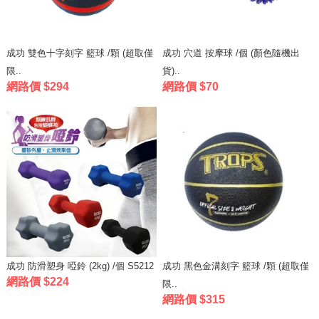
成功 雙色十字刻字 籃球 /顆 (超取僅
成功 穴道 按摩球 /個 (顏色隨機出
限..
貨)..
網路價 $294
網路價 $70
成功 防滑塑身 啞鈴 (2kg) /個 S5212
成功 黑色金溝刻字 籃球 /顆 (超取僅
網路價 $224
限..
網路價 $315