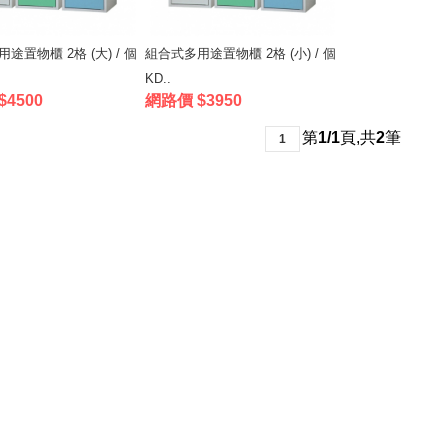
途置物櫃 2格 (大) / 個
組合式多用途置物櫃 2格 (小) / 個
KD..
4500
網路價 $3950
第
1/1
頁
,
共
2
筆
1