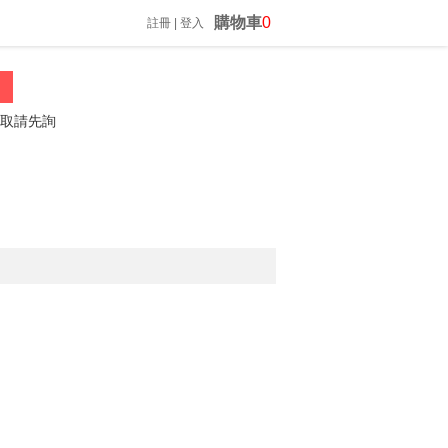
購物車
0
註冊
|
登入
請先詢問喔
振昌文具 02-23060812 *歡迎來電詢問*