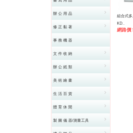
書 寫 用 品
辦 公 用 品
組合式多用
KD..
修 正 黏 著
網路價 $
事 務 機 器
文 件 收 納
辦 公 紙 類
美 術 繪 畫
生 活 百 貨
體 育 休 閒
製 圖 儀 器/測量工具