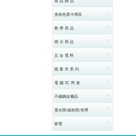
禮 品 贈 品
美術色票卡專區
教 學 用 品
標 示 用 品
五 金 電 料
檔 案 夾 系 列
電 腦 3C 周 邊
不鏽鋼金屬品
墨水匣/碳粉匣/色帶
家電