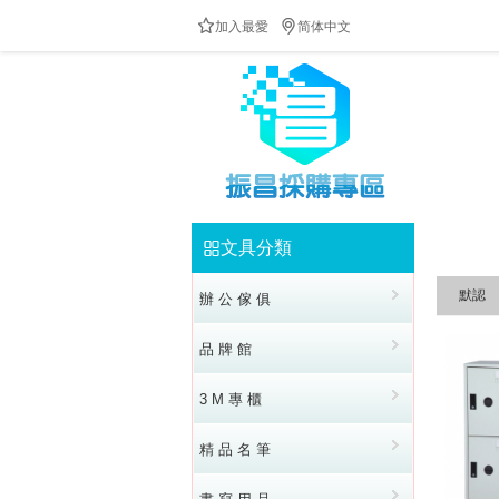


加入最愛
简体中文
防疫隔板供應中!!!歡迎來電洽詢!!!全民防疫!!台灣加油
文具分類


默認
辦 公 傢 俱
品 牌 館
3 M 專 櫃
精 品 名 筆