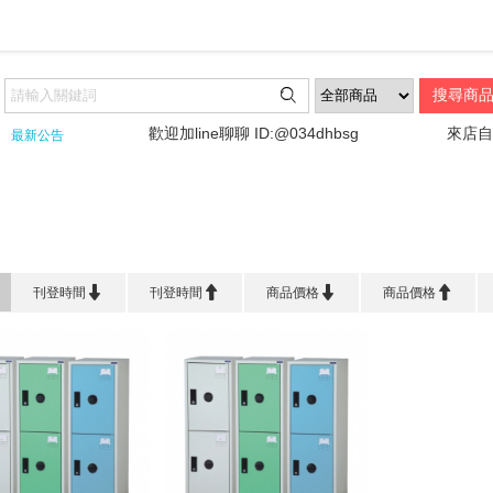

!!!!
歡迎加line聊聊 ID:@034dhbsg
來店自取
最新公告
首頁
>
辦 公 傢 俱
>
衣物櫃/置物櫃




刊登時間
刊登時間
商品價格
商品價格