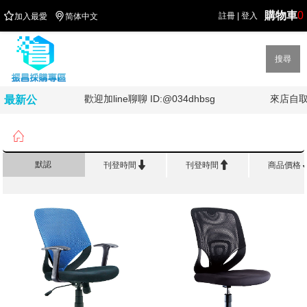
購物車
0


註冊
|
登入
加入最愛
简体中文
搜尋
!!!!
歡迎加line聊聊 ID:@034dhbsg
來店自取
最新公
告

首頁
>
辦 公 傢 俱
>
辦公椅


默認
刊登時間
刊登時間
商品價格