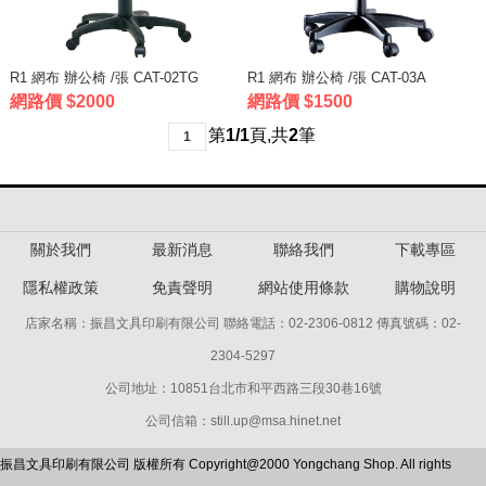
R1 網布 辦公椅 /張 CAT-02TG
R1 網布 辦公椅 /張 CAT-03A
網路價 $2000
網路價 $1500
第
1/1
頁
,
共
2
筆
1
關於我們
最新消息
聯絡我們
下載專區
隱私權政策
免責聲明
網站使用條款
購物說明
店家名稱：振昌文具印刷有限公司 聯絡電話：02-2306-0812 傳真號碼：02-
2304-5297
公司地址：10851台北市和平西路三段30巷16號
公司信箱：still.up@msa.hinet.net
振昌文具印刷有限公司 版權所有 Copyright@2000 Yongchang Shop. All rights