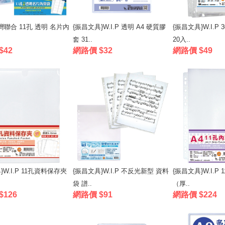
 台灣聯合 11孔 透明 名片內
{振昌文具}W.I.P 透明 A4 硬質膠
{振昌文具}W.I.P 
套 31..
20入..
$42
網路價 $32
網路價 $49
}W.I.P 11孔資料保存夾
{振昌文具}W.I.P 不反光新型 資料
{振昌文具}W.I.P
袋 譜..
（厚..
$126
網路價 $91
網路價 $224