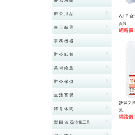
書 寫 用 品
辦 公 用 品
W.I.P
頁袋..
修 正 黏 著
網路價 
事 務 機 器
辦 公 紙 類
美 術 繪 畫
辦 公 傢 俱
生 活 百 貨
{振昌文具
體 育 休 閒
(0...
網路價 
製 圖 儀 器/測量工具