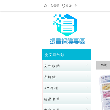


加入最愛
简体中文
文具分類


默認
文 件 收 納
品 牌 館
3 M 專 櫃
精 品 名 筆