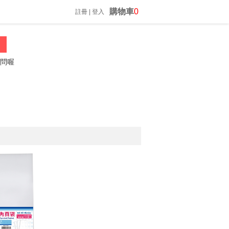
購物車
0
註冊
|
登入
振昌文具 02-23060812 *歡迎來電詢問*
防疫隔板