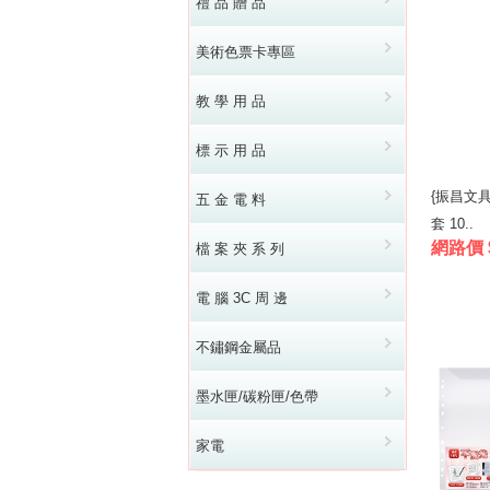
禮 品 贈 品
美術色票卡專區
教 學 用 品
標 示 用 品
{振昌文具}
五 金 電 料
套 10..
網路價 
檔 案 夾 系 列
電 腦 3C 周 邊
不鏽鋼金屬品
墨水匣/碳粉匣/色帶
家電