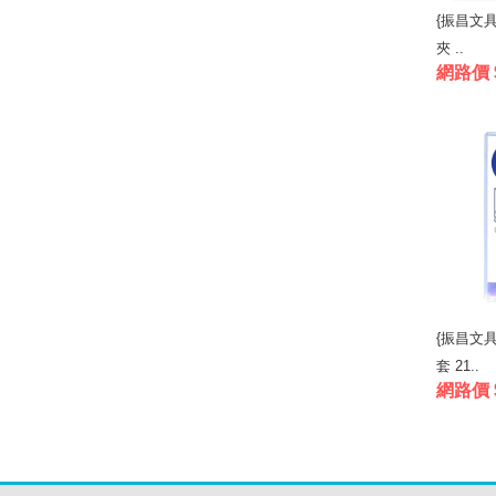
{振昌文具
夾 ..
網路價 
{振昌文具}
套 21..
網路價 