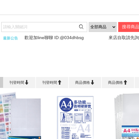

歡迎加line聊聊 ID:@034dhbsg
來店自取請先詢問喔
最新公告
首頁
>
文 件 收 納
>
內頁/袋系列




刊登時間
刊登時間
商品價格
商品價格