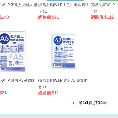
}W.I.P 不反光 資料夾 譜
{振昌文具}W.I.P 11孔白邊 內頁袋
{振昌文具}W.I.P
（厚..
（厚..
$140
網路價 $91
網路價 $112
W.I.P 透明 A5 硬質膠
{振昌文具}W.I.P 透明 A7 硬質膠
套 11..
$21
網路價 $11
第
1/1
頁
,
共
14
筆
1