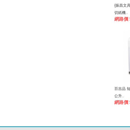
{振昌文具}
切紙機..
網路價 $
百吉品 短
公升..
網路價 $