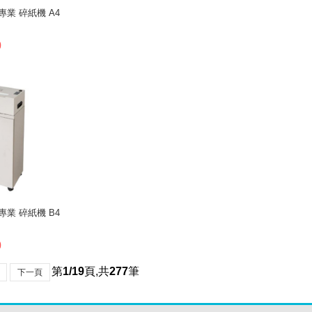
 專業 碎紙機 A4
0
 專業 碎紙機 B4
0
第
1/19
頁
,
共
277
筆
下一頁