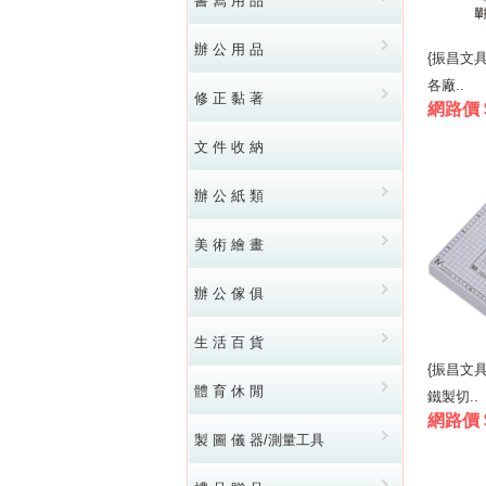
書 寫 用 品
辦 公 用 品
{振昌文具}
各廠..
修 正 黏 著
網路價 
文 件 收 納
辦 公 紙 類
美 術 繪 畫
辦 公 傢 俱
生 活 百 貨
{振昌文具}
體 育 休 閒
鐵製切..
網路價 
製 圖 儀 器/測量工具