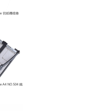
ife 切紙機檔條
 A4 NO.504 鐵