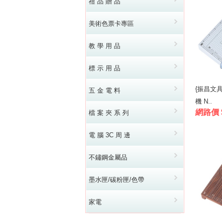
禮 品 贈 品
美術色票卡專區
教 學 用 品
標 示 用 品
{振昌文具}
五 金 電 料
機 N..
網路價 $
檔 案 夾 系 列
電 腦 3C 周 邊
不鏽鋼金屬品
墨水匣/碳粉匣/色帶
家電