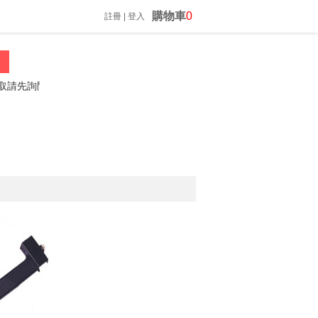
購物車
0
註冊
|
登入
先詢問喔
振昌文具 02-23060812 *歡迎來電詢問*