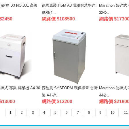
徠福 B3 NO.301 高級
德國原裝 HSM A3 電腦智慧型碎
Marathon 短碎式
紙機(4...
32公..
2450
網路價 $108500
網路價 $1730
碎式 專業 碎紙機 A4 30
西德風 SYSFORM 環保標章 台灣
Marathon 短碎式
製 A4 碎..
44公..
13000
網路價 $13200
網路價 $2180
1
2
3
4
5
6
7
8
9
10
11