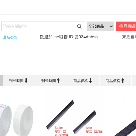

!!
歡迎加line聊聊 ID:@034dhbsg
來店自取請
最新公告
首頁
>
事 務 機 器




刊登時間
刊登時間
商品價格
商品價格