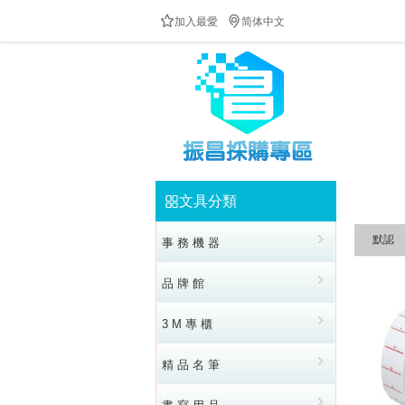


加入最愛
简体中文
防疫隔板供應中!!!歡迎來電洽詢!!!全民防疫!!台灣加油!!
文具分類


默認
事 務 機 器
品 牌 館
3 M 專 櫃
精 品 名 筆