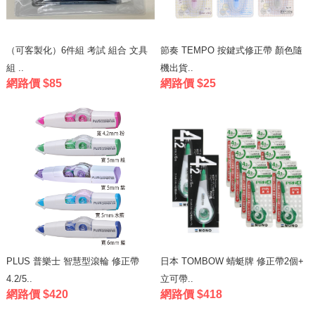
（可客製化）6件組 考試 組合 文具
節奏 TEMPO 按鍵式修正帶 顏色隨
組 ..
機出貨..
網路價 $85
網路價 $25
PLUS 普樂士 智慧型滾輪 修正帶
日本 TOMBOW 蜻蜓牌 修正帶2個+
4.2/5..
立可帶..
網路價 $420
網路價 $418