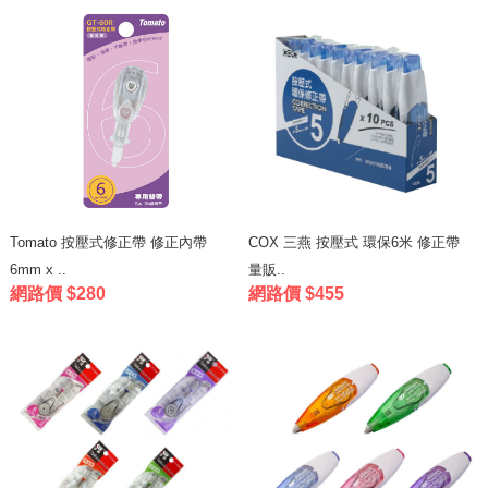
Tomato 按壓式修正帶 修正內帶
COX 三燕 按壓式 環保6米 修正帶
6mm x ..
量販..
網路價 $280
網路價 $455