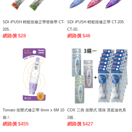
SDI iPUSH 輕鬆按修正帶替換帶 CT-
SDI iPUSH 輕鬆按修正帶 CT-205
205..
CT-20..
網路價 $28
網路價 $46
Tomato 按壓式修正帶 6mm x 6M 10
COX 三燕 按壓式 環保 莫藍迪色系
個 /..
2個..
網路價 $455
網路價 $427