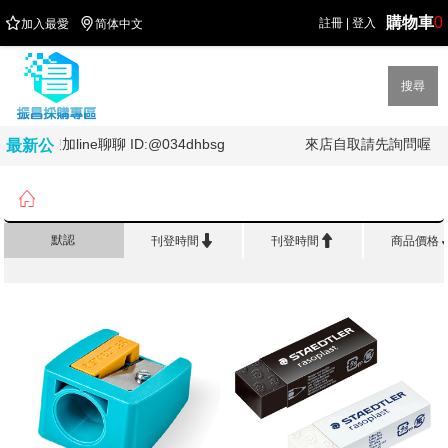
購物車
0


註冊
|
登入
加入最愛
简体中文
搜尋
歡迎加line聊聊 ID:@034dhbsg
來店自取請先詢問喔
最新公
告

首頁
>
品 牌 館
>
施德樓 STAEDTLER


默認
刊登時間
刊登時間
商品價格