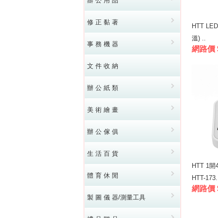
辦 公 用 品
修 正 黏 著
HTT L
溫) ..
事 務 機 器
網路價 $
文 件 收 納
辦 公 紙 類
美 術 繪 畫
辦 公 傢 俱
生 活 百 貨
HTT 1
體 育 休 閒
HTT-173.
網路價 
製 圖 儀 器/測量工具