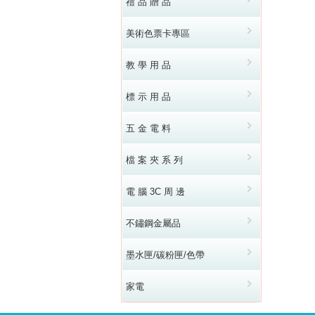
禮 品 贈 品
美術色票卡專區
教 學 用 品
標 示 用 品
五 金 電 料
檔 案 夾 系 列
電 腦 3C 周 邊
不鏽鋼金屬品
墨水匣/碳粉匣/色帶
家電