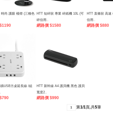
ED 時尚 護眼 檯燈 (三種色
HTT 短碎狀 專業 碎紙機 10L (可
HTT 直條狀 高速 
碎信用..
信用..
1190
網路價 $1580
網路價 $880
開4插USB方桌延長線 /組
HTT 新幹線 A4 護貝機 黑色 護貝
.
寬度2..
$790
網路價 $990
第
1/1
頁
,
共
5
筆
1