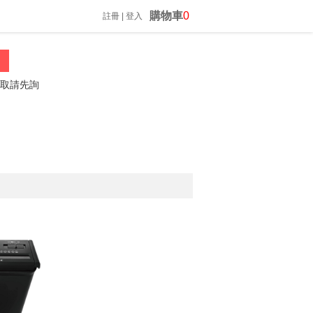
購物車
0
註冊
|
登入
請先詢問喔
振昌文具 02-23060812 *歡迎來電詢問*