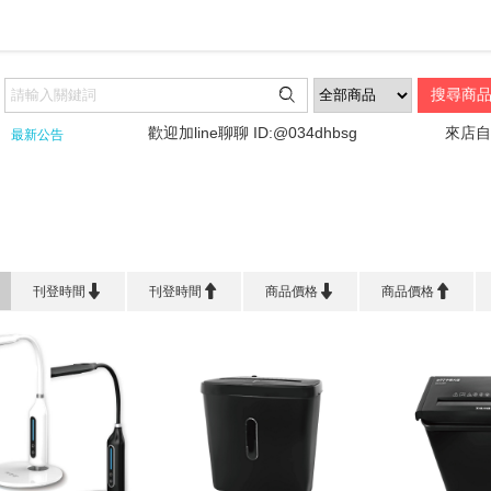

!!!!
歡迎加line聊聊 ID:@034dhbsg
來店自取
最新公告
首頁
>
品 牌 館
>
HTT




刊登時間
刊登時間
商品價格
商品價格