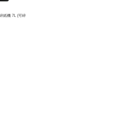
碎紙機 7L (可碎