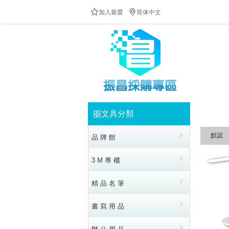


加入最愛
简体中文
防疫隔板供應中!!!歡迎來電洽詢!!!全民防疫!!台灣加油
文具分類


默認
品 牌 館
3 M 專 櫃
精 品 名 筆
書 寫 用 品