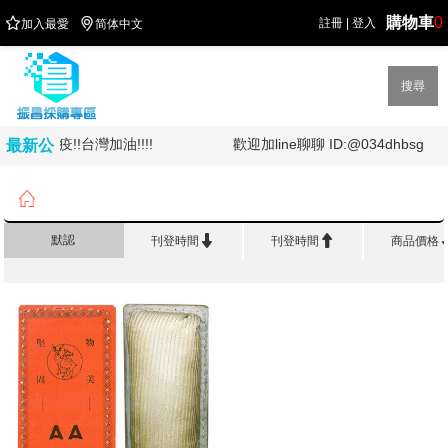
購物車
0


註冊
|
登入
加入最愛
简体中文
搜尋
!全民防疫!!台灣加油!!!!
歡迎加line聊聊 ID:@034dhbsg
最新公
告

首頁
>
辦 公 用 品
>
板擦系列


默認
刊登時間
刊登時間
商品價格