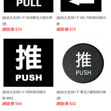
{振昌文具}W.I.P 9100壓克力標示牌
{振昌文具}W.I.P NO.7000系列標示
(黑..
牌- ..
網路價 $70
網路價 $70
{振昌文具}W.I.P 8000系列標示
{振昌文具}W.I.P 壓克力圓型標示牌
牌-8001..
(黑..
網路價 $56
網路價 $42