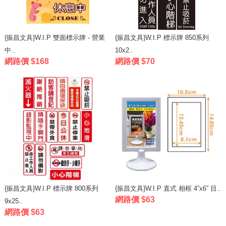
{振昌文具}W.I.P 雙面標示牌 - 營業
{振昌文具}W.I.P 標示牌 850系列
中..
10x2..
網路價 $168
網路價 $70
{振昌文具}W.I.P 標示牌 800系列
{振昌文具}W.I.P 直式 相框 4”x6” 目..
網路價 $63
9x25..
網路價 $63