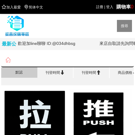
購物車
0


註冊
|
登入
加入最愛
简体中文
搜尋
歡迎加line聊聊 ID:@034dhbsg
來店自取請先詢問喔
最新公
告

首頁
>
標 示 用 品
>
號碼/標示/警示牌


默認
刊登時間
刊登時間
商品價格