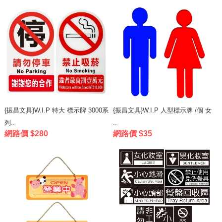
{振昌文具}W.I.P 特大 標示牌 3000系
{振昌文具}W.I.P 人型標示牌 /個 女
列..
..
網路價 $280
網路價 $35