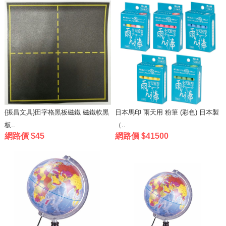
{振昌文具}田字格黑板磁鐵 磁鐵軟黑
日本馬印 雨天用 粉筆 (彩色) 日本製
板..
（..
網路價 $45
網路價 $41500