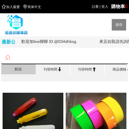
購物車
0


註冊
|
登入
加入最愛
简体中文
搜尋
歡迎加line聊聊 ID:@034dhbsg
來店自取請先詢問喔
最新公
告

首頁
>
教 學 用 品


默認
刊登時間
刊登時間
商品價格