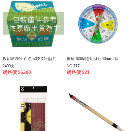
教育牌 粉筆 白色 50支X48盒(共
徠福 指南針(指北針) 40mm /個
2400支..
NO.717..
網路價 $6300
網路價 $21