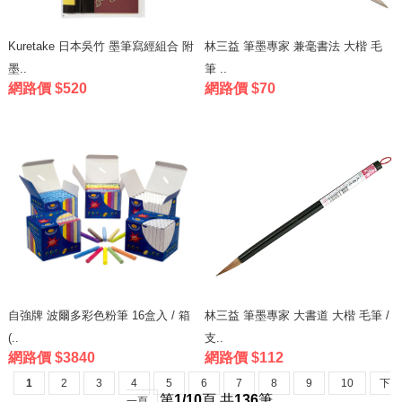
Kuretake 日本吳竹 墨筆寫經組合 附
林三益 筆墨專家 兼毫書法 大楷 毛
墨..
筆 ..
網路價 $520
網路價 $70
自強牌 波爾多彩色粉筆 16盒入 / 箱
林三益 筆墨專家 大書道 大楷 毛筆 /
(..
支..
網路價 $3840
網路價 $112
1
2
3
4
5
6
7
8
9
10
下
第
1/10
頁
,
共
136
筆
一頁