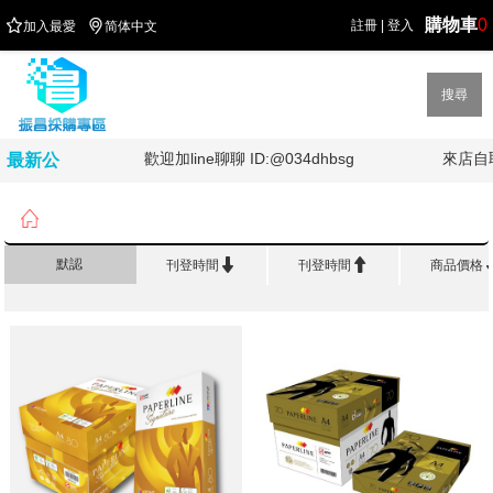
購物車
0


註冊
|
登入
加入最愛
简体中文
搜尋
油!!!!
歡迎加line聊聊 ID:@034dhbsg
來店自
最新公
告

首頁
>
品 牌 館
>
Paper Line


默認
刊登時間
刊登時間
商品價格