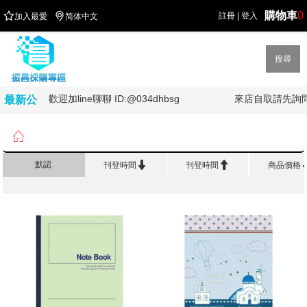
購物車
0


註冊
|
登入
加入最愛
简体中文
搜尋
歡迎加line聊聊 ID:@034dhbsg
來店自取請先詢問喔
最新公
告

首頁
>
辦 公 紙 類
>
固頁筆記本系列


默認
刊登時間
刊登時間
商品價格