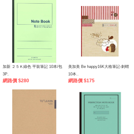
加新 ２５Ｋ綠色 平裝筆記 10本/包
美加美 Be happy16K大格筆記-刺蝟
3P..
10本..
網路價 $280
網路價 $175