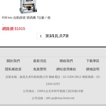
KW-trio 自動跳號 號碼機 7位數 / 個
..
網路價 $1015
第
1/1
頁
,
共
7
筆
1
關於我們
最新消息
聯絡我們
下載專區
隱私權政策
免責聲明
網站使用條款
購物說明
店家名稱：振昌文具印刷有限公司 聯絡電話：02-2306-0812 傳真號碼：02-
2304-5297
公司地址：10851台北市和平西路三段30巷16號
公司信箱：still.up@msa.hinet.net