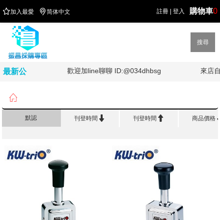
購物車
0


註冊
|
登入
加入最愛
简体中文
搜尋
油!!!!
歡迎加line聊聊 ID:@034dhbsg
來店自
最新公
告

首頁
>
事 務 機 器
>
號碼機


默認
刊登時間
刊登時間
商品價格