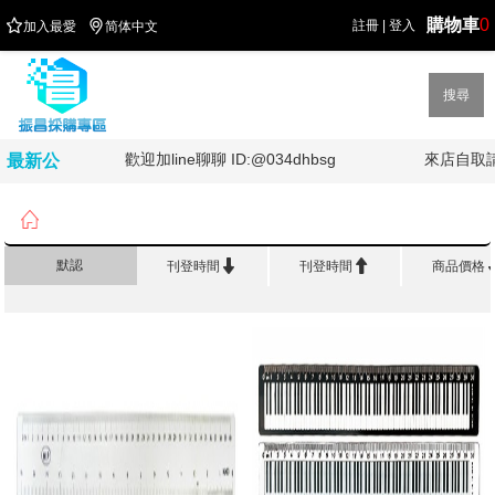
購物車
0


註冊
|
登入
加入最愛
简体中文
搜尋
!!
歡迎加line聊聊 ID:@034dhbsg
來店自取請
最新公
告

首頁
>
製 圖 儀 器/測量工具
>
塑膠直尺


默認
刊登時間
刊登時間
商品價格