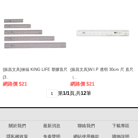
{振昌文具}徠福 KING LIFE 塑膠直尺
{振昌文具}W.I.P 透明 30cm 尺 直尺
(3..
（..
網路價 $21
網路價 $21
第
1/1
頁
,
共
12
筆
1
關於我們
最新消息
聯絡我們
下載專區
隱私權政策
免責聲明
網站使用條款
購物說明