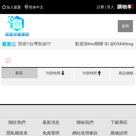
購物車
0


註冊
|
登入
加入最愛
简体中文
搜尋
!!全民防疫!!台灣加油!!!!
歡迎加line聊聊 ID:@034dhbsg
最新公
告

首頁
>
辦 公 紙 類
>
履歷表/收發簿/契約書


默認
刊登時間
刊登時間
商品價格
關於我們
最新消息
聯絡我們
下載專區
隱私權政策
免責聲明
網站使用條款
購物說明