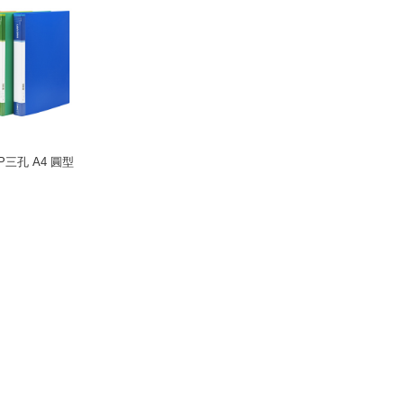
P三孔 A4 圓型