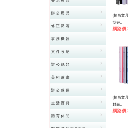
書 寫 用 品
辦 公 用 品
{振昌文具}
型夾..
修 正 黏 著
網路價 
事 務 機 器
文 件 收 納
辦 公 紙 類
美 術 繪 畫
辦 公 傢 俱
{振昌文具
生 活 百 貨
封面..
網路價 $
體 育 休 閒