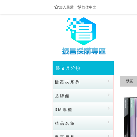


加入最愛
简体中文
防疫隔板供應中!!!歡迎來電洽詢!!!全民防疫!!台灣加油!
文具分類


默認
檔 案 夾 系 列
品 牌 館
3 M 專 櫃
精 品 名 筆