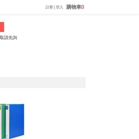
購物車
0
註冊
|
登入
先詢問喔
振昌文具 02-23060812 *歡迎來電詢問*