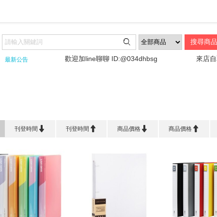

!!!
歡迎加line聊聊 ID:@034dhbsg
來店自取請
最新公告
首頁
>
檔 案 夾 系 列
>
圓型三孔夾系列




刊登時間
刊登時間
商品價格
商品價格