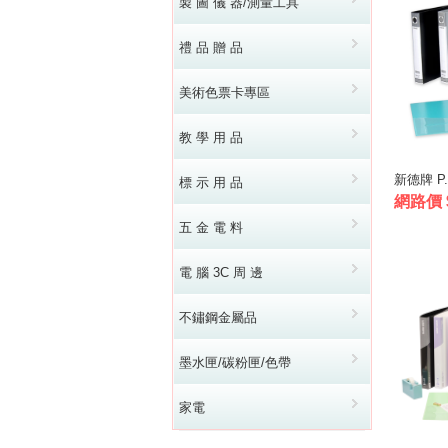
製 圖 儀 器/測量工具
禮 品 贈 品
美術色票卡專區
教 學 用 品
新德牌 P.
標 示 用 品
網路價 
五 金 電 料
電 腦 3C 周 邊
不鏽鋼金屬品
墨水匣/碳粉匣/色帶
家電