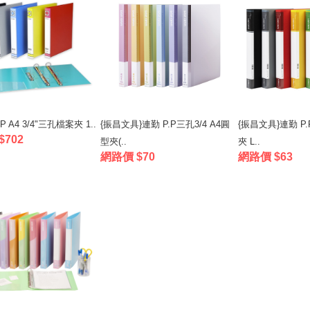
P A4 3/4"三孔檔案夾 1..
{振昌文具}連勤 P.P三孔3/4 A4圓
{振昌文具}連勤 P.
$702
型夾(..
夾 L..
網路價 $70
網路價 $63