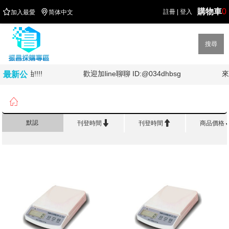
購物車
0


註冊
|
登入
加入最愛
简体中文
搜尋
台灣加油!!!!
歡迎加line聊聊 ID:@034dhbsg
來
最新公
告

首頁
>
五 金 電 料
>
信秤


默認
刊登時間
刊登時間
商品價格