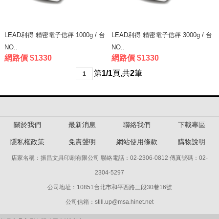
LEAD利得 精密電子信秤 1000g / 台
LEAD利得 精密電子信秤 3000g / 台
NO..
NO..
網路價 $1330
網路價 $1330
第
1/1
頁
,
共
2
筆
1
關於我們
最新消息
聯絡我們
下載專區
隱私權政策
免責聲明
網站使用條款
購物說明
店家名稱：振昌文具印刷有限公司 聯絡電話：02-2306-0812 傳真號碼：02-
2304-5297
公司地址：10851台北市和平西路三段30巷16號
公司信箱：still.up@msa.hinet.net