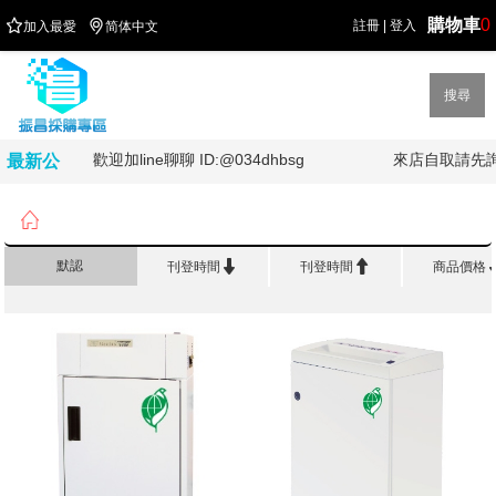
購物車
0


註冊
|
登入
加入最愛
简体中文
搜尋
歡迎加line聊聊 ID:@034dhbsg
來店自取請先詢問
最新公
告

首頁
>
品 牌 館
>
禾昌 Genius


默認
刊登時間
刊登時間
商品價格