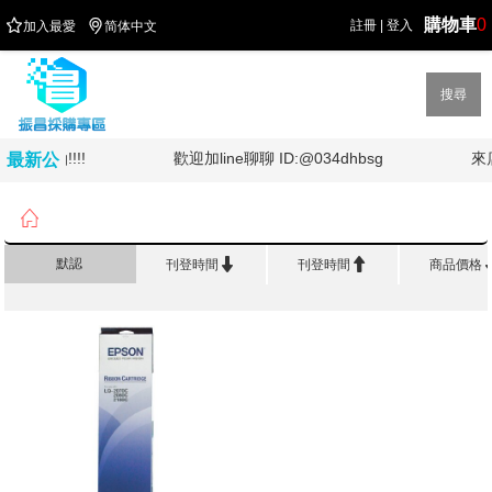
購物車
0


註冊
|
登入
加入最愛
简体中文
搜尋
灣加油!!!!
歡迎加line聊聊 ID:@034dhbsg
來
最新公
告

首頁
>
墨水匣/碳粉匣/色帶
>
EPSON 原廠色帶


默認
刊登時間
刊登時間
商品價格