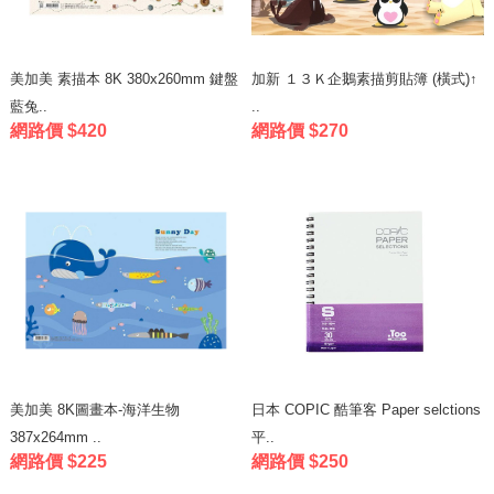
美加美 素描本 8K 380x260mm 鍵盤
加新 １３Ｋ企鵝素描剪貼簿 (橫式)↑
藍兔..
..
網路價 $420
網路價 $270
美加美 8K圖畫本-海洋生物
日本 COPIC 酷筆客 Paper selctions
387x264mm ..
平..
網路價 $225
網路價 $250