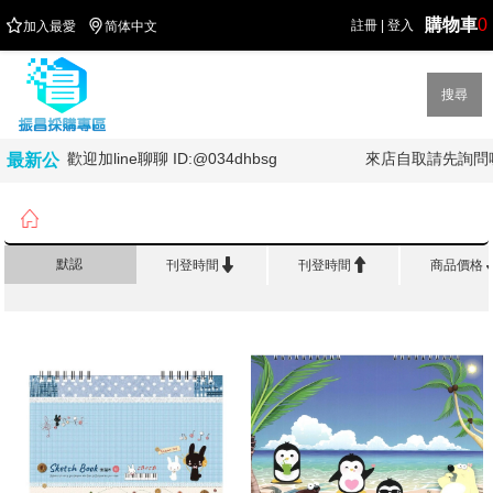
購物車
0


註冊
|
登入
加入最愛
简体中文
搜尋
歡迎加line聊聊 ID:@034dhbsg
來店自取請先詢問喔
最新公
告

首頁
>
美 術 繪 畫
>
素描本 剪貼簿系列


默認
刊登時間
刊登時間
商品價格