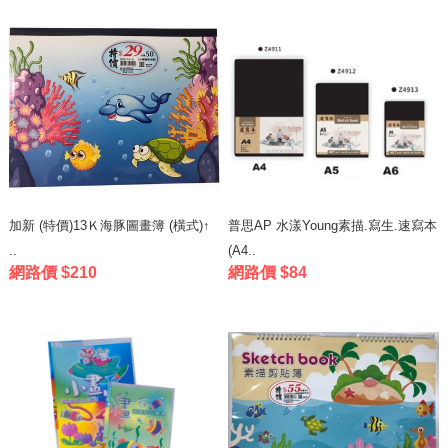
加新 (特價)13Ｋ海豚圖畫簿 (橫式)↑
普思AP 水漾Young素描.寫生.速寫本
..
(A4..
網路價 $210
網路價 $84