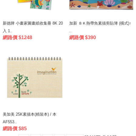
新德牌 小畫家圖畫紙收集冊 8K 20
加新 ８Ｋ熱帶魚素描剪貼簿 (橫式)↑
入 1..
..
網路價 $1248
網路價 $390
美加美 25K素描本(精裝本) / 本
AF553..
網路價 $85