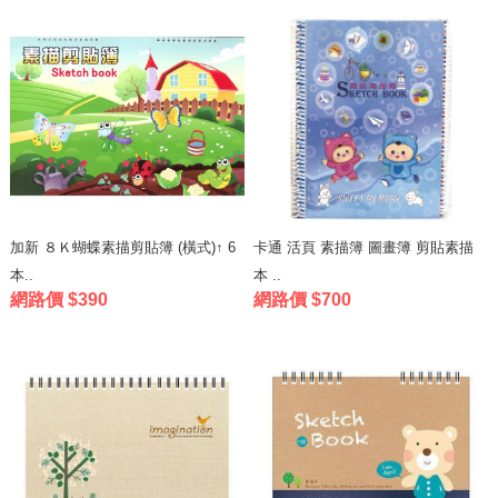
加新 ８Ｋ蝴蝶素描剪貼簿 (橫式)↑ 6
卡通 活頁 素描簿 圖畫簿 剪貼素描
本..
本 ..
網路價 $390
網路價 $700