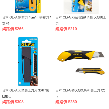
日本 OLFA 割布刀 45m/m 拼布刀 /
日本 OLFA X系列自動卡鎖 大型美工
支 特..
刀 ..
網路價 $266
網路價 $210
日本 OLFA 大型美工刀片 30片/包
日本 OLFA 特大型X系列 美工刀 /支
LBB-..
（..
網路價 $308
網路價 $280