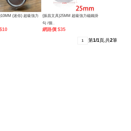
10MM (迷你) 超級強力
{振昌文具}25MM 超級強力磁鐵掛
勾 /個..
$10
網路價 $35
第
1/1
頁
,
共
2
筆
1