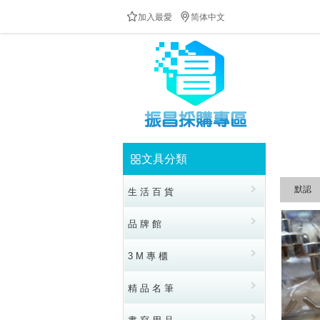


加入最愛
简体中文
防疫隔板供應中!!!歡迎來電洽詢!!!全民防疫!
文具分類


默認
生 活 百 貨
品 牌 館
3 M 專 櫃
精 品 名 筆