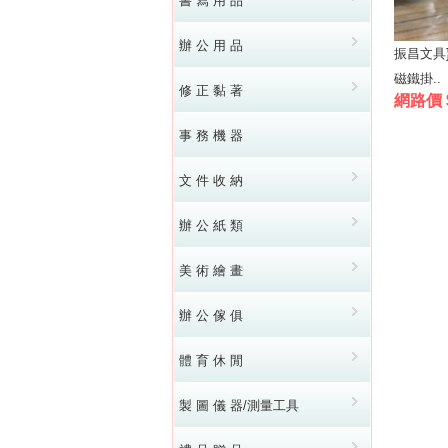
書 寫 用 品
辦 公 用 品
振昌文具}
磁鐵掛..
修 正 黏 著
網路價 
事 務 機 器
文 件 收 納
辦 公 紙 類
美 術 繪 畫
辦 公 傢 俱
體 育 休 閒
製 圖 儀 器/測量工具