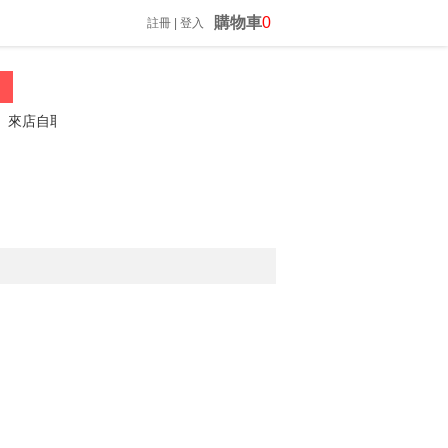
購物車
0
註冊
|
登入
店自取請先詢問喔
振昌文具 02-23060812 *歡迎來電詢問*