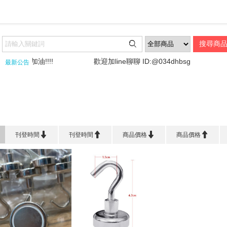

!台灣加油!!!!
歡迎加line聊聊 ID:@034dhbsg
來
最新公告
首頁
>
生 活 百 貨
>
掛鉤




刊登時間
刊登時間
商品價格
商品價格