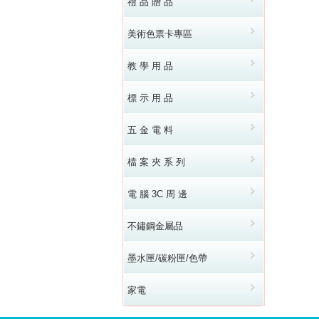
禮 品 贈 品
美術色票卡專區
教 學 用 品
標 示 用 品
五 金 電 料
檔 案 夾 系 列
電 腦 3C 周 邊
不鏽鋼金屬品
墨水匣/碳粉匣/色帶
家電