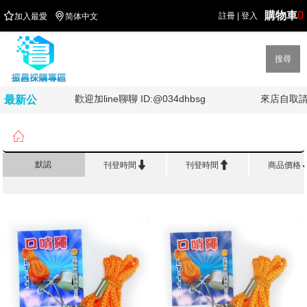
購物車
0


註冊
|
登入
加入最愛
简体中文
搜尋
!!
歡迎加line聊聊 ID:@034dhbsg
來店自取請
最新公
告

首頁
>
體 育 休 閒
>
口哨專區


默認
刊登時間
刊登時間
商品價格