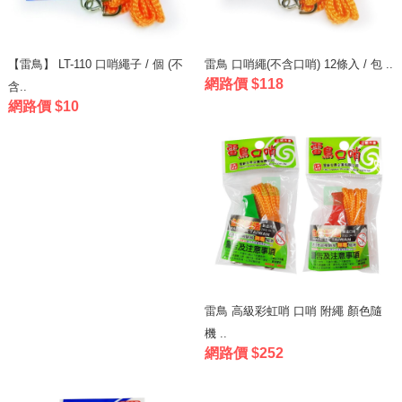
【雷鳥】 LT-110 口哨繩子 / 個 (不
雷鳥 口哨繩(不含口哨) 12條入 / 包 ..
網路價 $118
含..
網路價 $10
雷鳥 高級彩虹哨 口哨 附繩 顏色隨
機 ..
網路價 $252