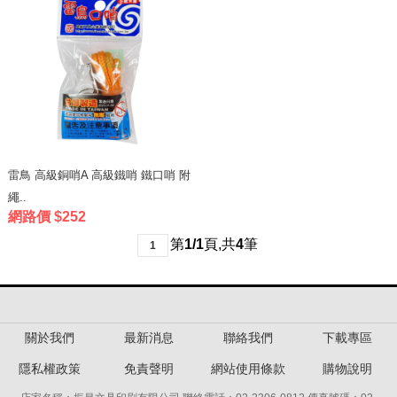
雷鳥 高級銅哨A 高級鐵哨 鐵口哨 附
繩..
網路價 $252
第
1/1
頁
,
共
4
筆
1
關於我們
最新消息
聯絡我們
下載專區
隱私權政策
免責聲明
網站使用條款
購物說明