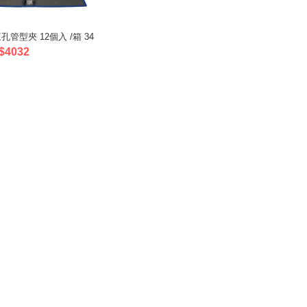
孔管型夾 12個入 /箱 34
4032