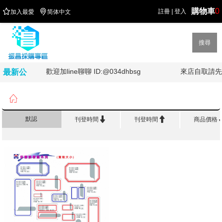
購物車
0


註冊
|
登入
加入最愛
简体中文
搜尋
!
歡迎加line聊聊 ID:@034dhbsg
來店自取請先
最新公
告

首頁
>
辦 公 紙 類
>
A4保護膜標籤


默認
刊登時間
刊登時間
商品價格