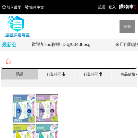
購物車
0


註冊
|
登入
加入最愛
简体中文
搜尋
!!
歡迎加line聊聊 ID:@034dhbsg
來店自取請
最新公
告

首頁
>
修 正 黏 著
>
隨意貼


默認
刊登時間
刊登時間
商品價格