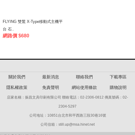
FLYING 雙鶖 X-Type移動式主機平
台 石..
網路價 $680
關於我們
最新消息
聯絡我們
下載專區
隱私權政策
免責聲明
網站使用條款
購物說明
店家名稱：振昌文具印刷有限公司 聯絡電話：02-2306-0812 傳真號碼：02-
2304-5297
公司地址：10851台北市和平西路三段30巷16號
公司信箱：still.up@msa.hinet.net