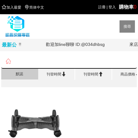
購物車
0


註冊
|
登入
加入最愛
简体中文
搜尋
灣加油!!!!
歡迎加line聊聊 ID:@034dhbsg
來店
最新公
告

首頁
>
辦 公 傢 俱
>
鍵盤架/主機架


默認
刊登時間
刊登時間
商品價格