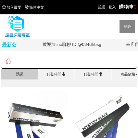
購物車
0


註冊
|
登入
加入最愛
简体中文
搜尋
油!!!!
歡迎加line聊聊 ID:@034dhbsg
來店自
最新公
告

首頁
>
精 品 名 筆
>
萬寶龍 MontBlanc


默認
刊登時間
刊登時間
商品價格