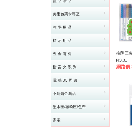
禮 品 贈 品
美術色票卡專區
教 學 用 品
標 示 用 品
雄獅 三角
五 金 電 料
NO.3..
網路價 
檔 案 夾 系 列
電 腦 3C 周 邊
不鏽鋼金屬品
墨水匣/碳粉匣/色帶
家電