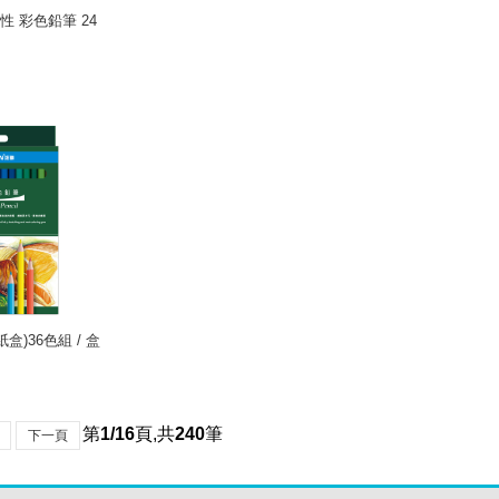
油性 彩色鉛筆 24
盒)36色組 / 盒
第
1/16
頁
,
共
240
筆
下一頁