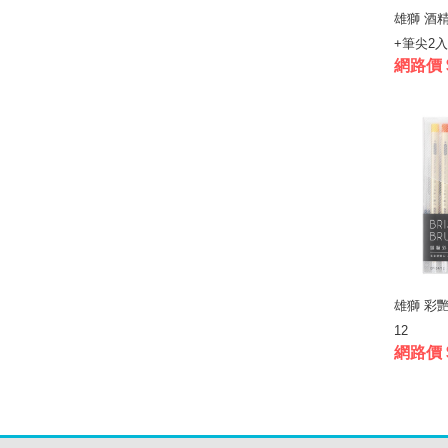
雄獅 酒
+筆尖2入.
網路價 
雄獅 彩艷毛
12
網路價 