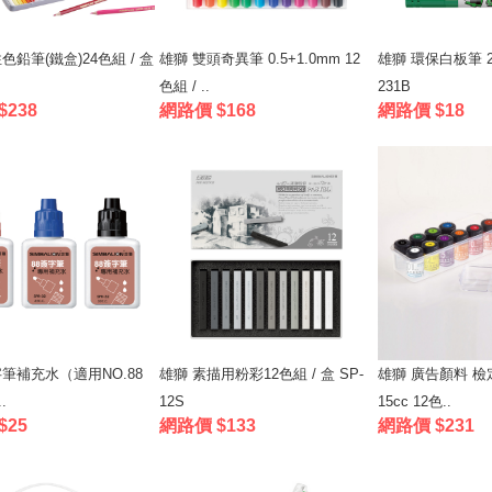
色鉛筆(鐵盒)24色組 / 盒
雄獅 雙頭奇異筆 0.5+1.0mm 12
雄獅 環保白板筆 2.0
色組 / ..
231B
$238
網路價 $168
網路價 $18
字筆補充水（適用NO.88
雄獅 素描用粉彩12色組 / 盒 SP-
雄獅 廣告顏料 
.
12S
15cc 12色..
$25
網路價 $133
網路價 $231