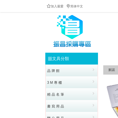


加入最愛
简体中文
文具分類


默認
品 牌 館
3 M 專 櫃
精 品 名 筆
書 寫 用 品