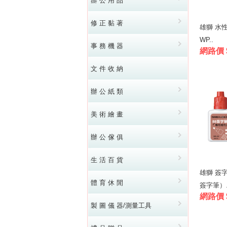
辦 公 用 品
修 正 黏 著
雄獅 水性
WP..
事 務 機 器
網路價 
文 件 收 納
辦 公 紙 類
美 術 繪 畫
辦 公 傢 俱
生 活 百 貨
雄獅 簽
體 育 休 閒
簽字筆）.
網路價 
製 圖 儀 器/測量工具