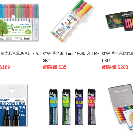
細支彩色筆36色組 / 盒
雄獅 螢光筆 4mm 4色組/ 盒 FM-
雄獅 螢光色軟式粉彩
35/4
FSP..
$189
網路價 $35
網路價 $203