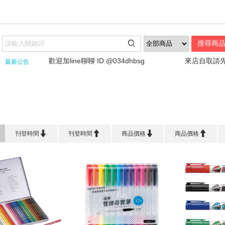

歡迎加line聊聊 ID:@034dhbsg
來店自取請先詢問
最新公告
首頁
>
品 牌 館
>
雄獅 SIMBALION




刊登時間
刊登時間
商品價格
商品價格