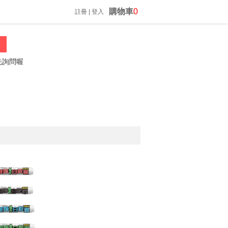
購物車
0
註冊
|
登入
喔
振昌文具 02-23060812 *歡迎來電詢問*
防疫隔