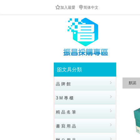


加入最愛
简体中文
防疫隔板供應中!!!歡迎來電洽詢!!!全民防疫!!台灣加油!!
文具分類


默認
品 牌 館
3 M 專 櫃
精 品 名 筆
書 寫 用 品