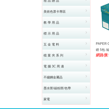
禮 品 贈 品
美術色票卡專區
教 學 用 品
標 示 用 品
PAPER 
五 金 電 料
磅 5包 /組
網路價 
檔 案 夾 系 列
電 腦 3C 周 邊
不鏽鋼金屬品
墨水匣/碳粉匣/色帶
家電