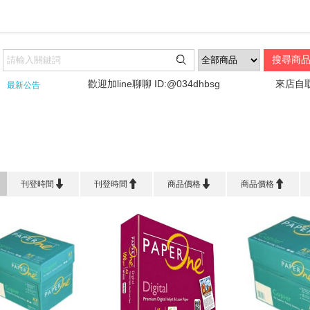

!!
歡迎加line聊聊 ID:@034dhbsg
來店自取請
最新公告
首頁
>
品 牌 館
>
Paper One




刊登時間
刊登時間
商品價格
商品價格