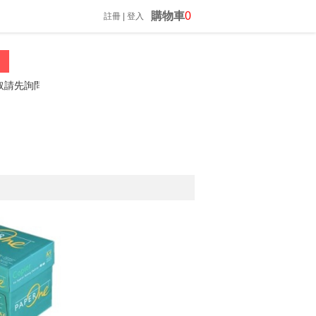
購物車
0
註冊
|
登入
先詢問喔
振昌文具 02-23060812 *歡迎來電詢問*