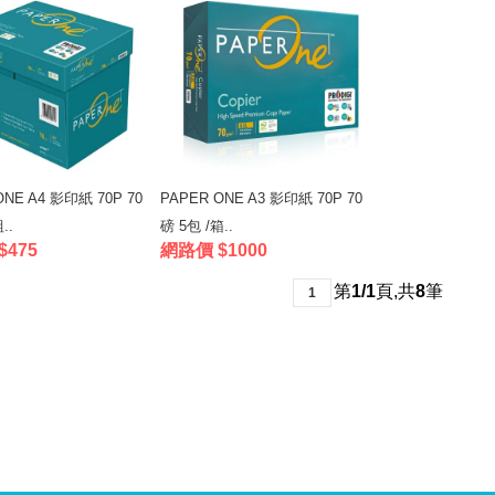
ONE A4 影印紙 70P 70
PAPER ONE A3 影印紙 70P 70
..
磅 5包 /箱..
$475
網路價 $1000
第
1/1
頁
,
共
8
筆
1