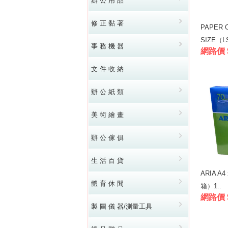
辦 公 用 品
修 正 黏 著
PAPER 
SIZE（L
事 務 機 器
網路價 
文 件 收 納
辦 公 紙 類
美 術 繪 畫
辦 公 傢 俱
生 活 百 貨
ARIA A
體 育 休 閒
箱）1..
網路價 
製 圖 儀 器/測量工具