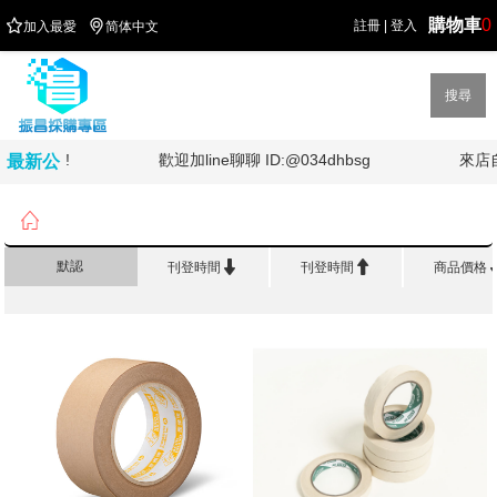
購物車
0


註冊
|
登入
加入最愛
简体中文
搜尋
油!!!!
歡迎加line聊聊 ID:@034dhbsg
來店自
最新公
告

首頁
>
修 正 黏 著
>
紙膠帶


默認
刊登時間
刊登時間
商品價格