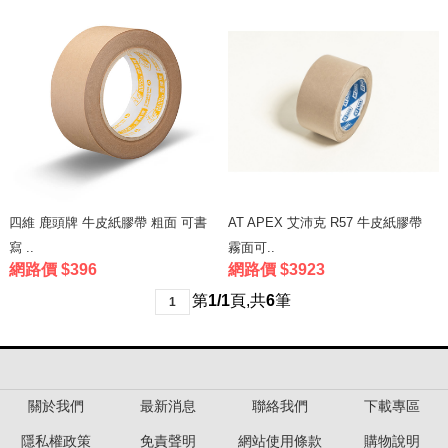
四維 鹿頭牌 牛皮紙膠帶 粗面 可書
AT APEX 艾沛克 R57 牛皮紙膠帶
寫 ..
霧面可..
網路價 $396
網路價 $3923
第
1/1
頁
,
共
6
筆
1
關於我們
最新消息
聯絡我們
下載專區
隱私權政策
免責聲明
網站使用條款
購物說明