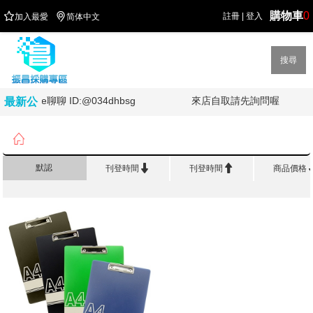
購物車
0


註冊
|
登入
加入最愛
简体中文
搜尋
歡迎加line聊聊 ID:@034dhbsg
來店自取請先詢問喔
最新公
告

首頁
>
文 件 收 納
>
板夾系列


默認
刊登時間
刊登時間
商品價格