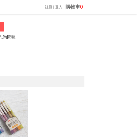
購物車
0
註冊
|
登入
問喔
振昌文具 02-23060812 *歡迎來電詢問*
防