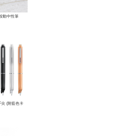
古按動中性筆
EF尖 (附藍色卡