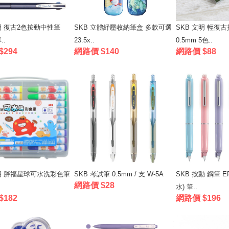
明 復古2色按動中性筆
SKB 立體紓壓收納筆盒 多款可選
SKB 文明 輕復
..
23.5x..
0.5mm 5色..
$294
網路價 $140
網路價 $88
文明 胖福星球可水洗彩色筆
SKB 考試筆 0.5mm / 支 W-5A
SKB 按動 鋼筆 
網路價 $28
水) 筆..
$182
網路價 $196