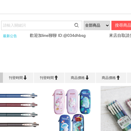

歡迎加line聊聊 ID:@034dhbsg
來店自取請先詢
最新公告
首頁
>
品 牌 館
>
文明 SKB




刊登時間
刊登時間
商品價格
商品價格