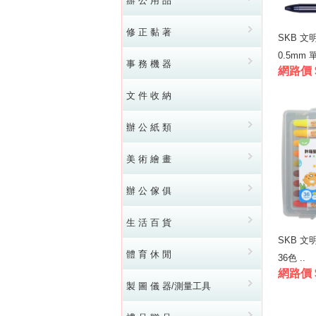
辦 公 用 品
修 正 黏 著
SKB 文
0.5mm 單
事 務 機 器
網路價 
文 件 收 納
辦 公 紙 類
美 術 繪 畫
辦 公 傢 俱
生 活 百 貨
SKB 
體 育 休 閒
36色 ..
網路價 
製 圖 儀 器/測量工具