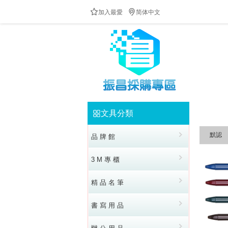


加入最愛
简体中文
文具分類


默認
品 牌 館
3 M 專 櫃
精 品 名 筆
書 寫 用 品