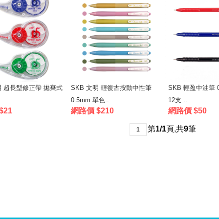
明 超長型修正帶 拋棄式
SKB 文明 輕復古按動中性筆
SKB 輕盈中油筆 0
0.5mm 單色..
12支 ..
$21
網路價 $210
網路價 $50
第
1/1
頁
,
共
9
筆
1