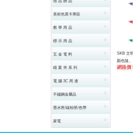
禮 品 贈 品
美術色票卡專區
教 學 用 品
標 示 用 品
SKB 文
五 金 電 料
顏色隨..
網路價 
檔 案 夾 系 列
電 腦 3C 周 邊
不鏽鋼金屬品
墨水匣/碳粉匣/色帶
家電