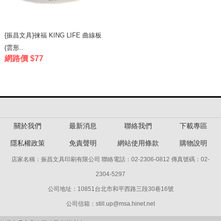
{振昌文具}徠福 KING LIFE 曲線板
(雲形..
網路價 $77
關於我們
最新消息
聯絡我們
下載專區
隱私權政策
免責聲明
網站使用條款
購物說明
店家名稱：振昌文具印刷有限公司 聯絡電話：02-2306-0812 傳真號碼：02-
2304-5297
公司地址：10851台北市和平西路三段30巷16號
公司信箱：still.up@msa.hinet.net