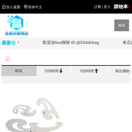
購物車
0


註冊
|
登入
加入最愛
简体中文
搜尋
加油!!!!
歡迎加line聊聊 ID:@034dhbsg
來店
最新公
告

首頁
>
製 圖 儀 器/測量工具
>
曲線板/削字板


默認
刊登時間
刊登時間
商品價格