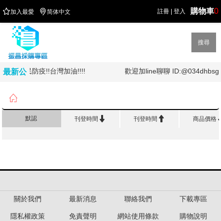
購物車
0


註冊
|
登入
加入最愛
简体中文
搜尋
!!!全民防疫!!台灣加油!!!!
歡迎加line聊聊 ID:@034dhbsg
最新公
告

首頁
>
3 M 專 櫃
>
58°博視燈系列


默認
刊登時間
刊登時間
商品價格
關於我們
最新消息
聯絡我們
下載專區
隱私權政策
免責聲明
網站使用條款
購物說明