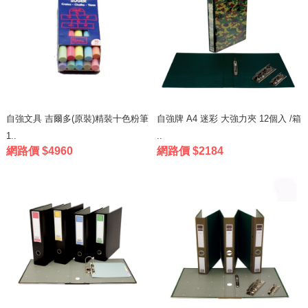
自強文具 吉爾多(原裝)精裝十色粉筆
自強牌 A4 迷彩 大強力夾 12個入 /箱
1..
..
網路價 $4960
網路價 $2184