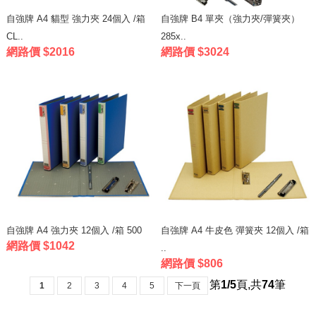
自強牌 A4 貓型 強力夾 24個入 /箱
自強牌 B4 單夾（強力夾/彈簧夾）
CL..
285x..
網路價 $2016
網路價 $3024
自強牌 A4 強力夾 12個入 /箱 500
自強牌 A4 牛皮色 彈簧夾 12個入 /箱
網路價 $1042
..
網路價 $806
第
1/5
頁
,
共
74
筆
1
2
3
4
5
下一頁