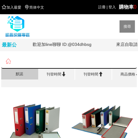
購物車
0


註冊
|
登入
加入最愛
简体中文
搜尋
!
歡迎加line聊聊 ID:@034dhbsg
來店自取請先
最新公
告

首頁
>
品 牌 館
>
自強


默認
刊登時間
刊登時間
商品價格