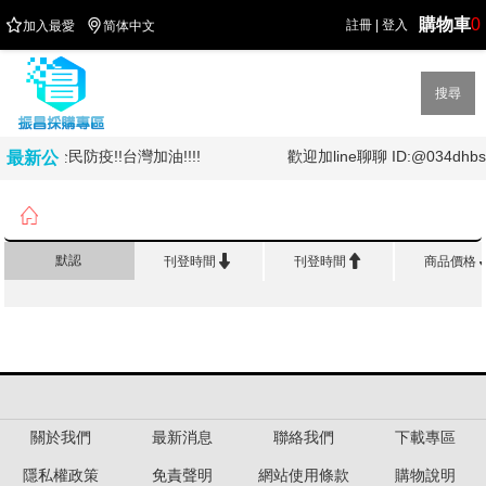
購物車
0


註冊
|
登入
加入最愛
简体中文
搜尋
詢!!!全民防疫!!台灣加油!!!!
歡迎加line聊聊 ID:@034dhbs
最新公
告

首頁
>
辦 公 紙 類
>
索引片標籤系列


默認
刊登時間
刊登時間
商品價格
關於我們
最新消息
聯絡我們
下載專區
隱私權政策
免責聲明
網站使用條款
購物說明