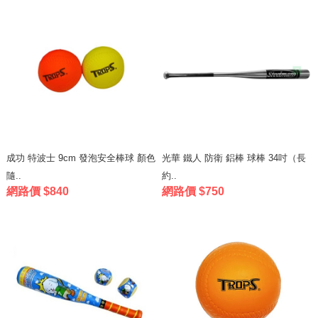
成功 特波士 9cm 發泡安全棒球 顏色
光華 鐵人 防衛 鋁棒 球棒 34吋（長
隨..
約..
網路價 $840
網路價 $750