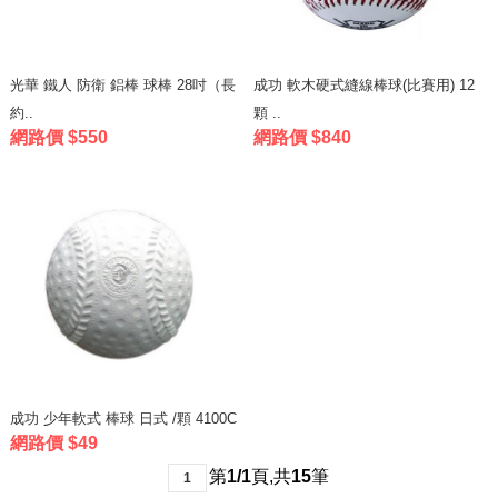
光華 鐵人 防衛 鋁棒 球棒 28吋（長
成功 軟木硬式縫線棒球(比賽用) 12
約..
顆 ..
網路價 $550
網路價 $840
成功 少年軟式 棒球 日式 /顆 4100C
網路價 $49
第
1/1
頁
,
共
15
筆
1