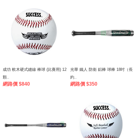
成功 軟木硬式縫線 棒球 (比賽用) 12
光華 鐵人 防衛 鋁棒 球棒 18吋（長
顆..
約..
網路價 $840
網路價 $350