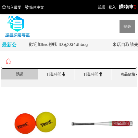
購物車
0


註冊
|
登入
加入最愛
简体中文
搜尋
歡迎加line聊聊 ID:@034dhbsg
來店自取請先詢
最新公
告

首頁
>
體 育 休 閒
>
棒球專區


默認
刊登時間
刊登時間
商品價格